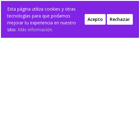
Esta página utiliza cookies y otras
tecnologías para que podamos
Acepto
Rechazar
mejorar tu experiencia en nuestro
sitio:
Más información.
Inicio
/
ELLA
/ FOULARD BUFANDAS CHICA
FOULARD BUFANDAS CHICA
Mostrando el único resultado
¡Oferta!
FOULARD PÁJAROS