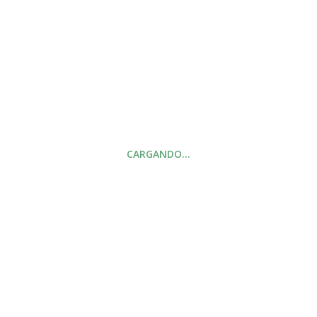
24,90
€
19,90
€
Añadir al carrito
CARGANDO…
Buscar
FILTRAR POR PRECIO