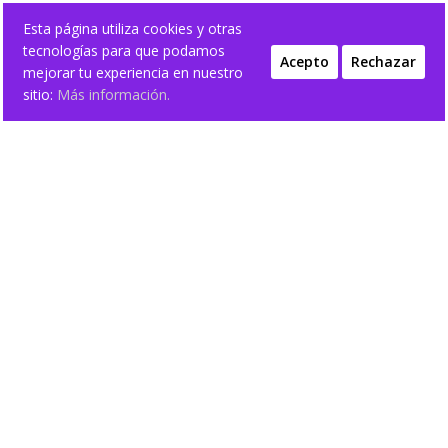
Esta página utiliza cookies y otras
tecnologías para que podamos
Acepto
Rechazar
mejorar tu experiencia en nuestro
sitio:
Más información.
Inicio
/
ELLA
/ BOLSOS CHICA
BOLSOS CHICA
Mostrando 1–12 de 16 resultados