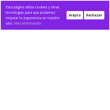
Esta página utiliza cookies y otras
tecnologías para que podamos
Acepto
Rechazar
mejorar tu experiencia en nuestro
sitio:
Más información.
Inicio
/
ELLA
/
BOLSOS CHICA
/ Bandolera acolchada de
piel vegana
Bandolera acolchada de piel vegana
40,65
€
color